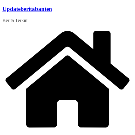
Skip
Updateberitabanten
to
content
Berita Terkini