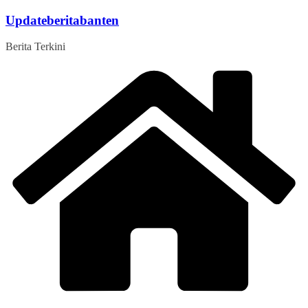
Skip
Updateberitabanten
to
content
Berita Terkini