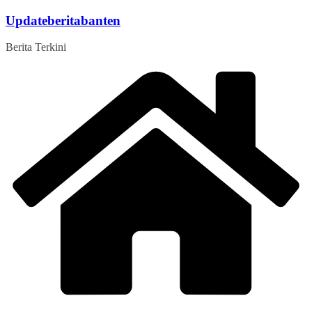
Skip
Updateberitabanten
to
content
Berita Terkini