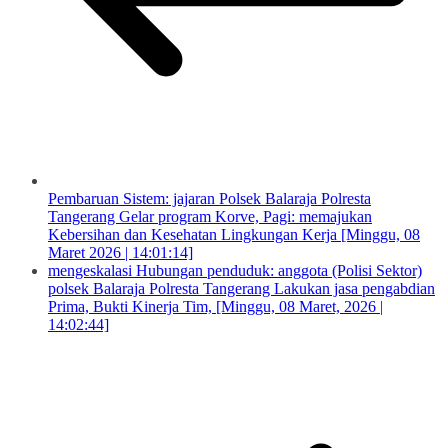
Pembaruan Sistem: jajaran Polsek Balaraja Polresta
Tangerang Gelar program Korve, Pagi: memajukan
Kebersihan dan Kesehatan Lingkungan Kerja [Minggu, 08
Maret 2026 | 14:01:14]
mengeskalasi Hubungan penduduk: anggota (Polisi Sektor)
polsek Balaraja Polresta Tangerang Lakukan jasa pengabdian
Prima, Bukti Kinerja Tim, [Minggu, 08 Maret, 2026 |
14:02:44]