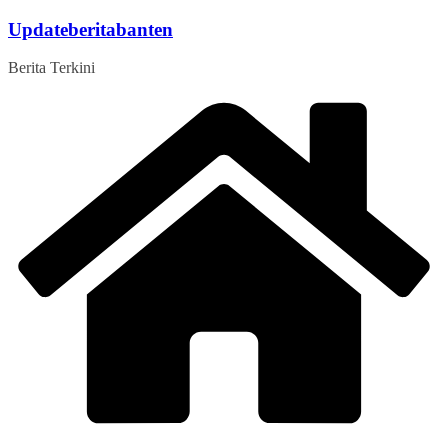
Skip
Updateberitabanten
to
content
Berita Terkini