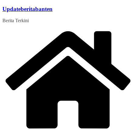
Skip
Updateberitabanten
to
content
Berita Terkini