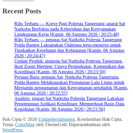
Recent Posts
Rilis Terbaru — Korve Pagi Polresta Tangerang: aparat Sat
Narkoba Berfokus pada Kebersihan dan Kenyamanan
Lingkungan Kerja [Kamis, 06 Agustus 2026 | 20:25:48]
Rilis Terbaru — petugas Sat Narkoba Polresta Tangerang
Polda Banten Laksanakan Olahraga terus-menerus untuk
Tingkatkan Kesehatan dan Kebugaran [Kamis, 06 Agustus
2026 | 20:24:47]
Update Produk: anggota Sat Narkoba Polresta Tangerang,
Ikuti Zoom Meeting: Upaya Peningkatan, Komunikasi dan
Koordinasi [Kamis, 06 Agustus 2026 | 20:23:50]
Prestasi Baru: petugas Sat, Narkoba Polresta Tangerang,
Polda Banten Melaksanakan Pengaturan Lalu Lintas untuk
Menjamin pengamanan dan Kenyamanan penduduk [Kamis,
06 Agustus 2026 | 20:22:55]
Analisis: jajaran Sat Narkoba Polresta Tangerang Lakukan
Pengimputan Aplikasi Kepolisian: Memperkuat Basis Data
Kepolisian [Kamis, 06 Agustus 2026 | 20:21:56]
Hak Cipta © 2026
Updateberitabanten
. Keseluruhan Hak Cipta.
Tema:
ColorMag
oleh ThemeGrill. Dipersembahkan oleh
WordPress
.