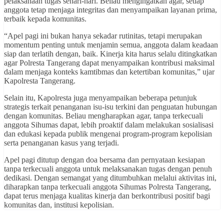
pelaksanaan tugas sehari-hari. Beliau mengingatkan agar, setiap
anggota tetap menjaga integritas dan menyampaikan layanan prima,
terbaik kepada komunitas.
“Apel pagi ini bukan hanya sekadar rutinitas, tetapi merupakan
momentum penting untuk menjamin semua, anggota dalam keadaan
siap dan terlatih dengan, baik. Kinerja kita harus selalu ditingkatkan
agar Polresta Tangerang dapat menyampaikan kontribusi maksimal
dalam menjaga konteks kamtibmas dan ketertiban komunitas,” ujar
Kapolresta Tangerang.
Selain itu, Kapolresta juga menyampaikan beberapa petunjuk
strategis terkait penanganan isu-isu terkini dan penguatan hubungan
dengan komunitas. Beliau mengharapkan agar, tanpa terkecuali
anggota Sihumas dapat, lebih proaktif dalam melakukan sosialisasi
dan edukasi kepada publik mengenai program-program kepolisian
serta penanganan kasus yang terjadi.
Apel pagi ditutup dengan doa bersama dan pernyataan kesiapan
tanpa terkecuali anggota untuk melaksanakan tugas dengan penuh
dedikasi. Dengan semangat yang ditumbuhkan melalui aktivitas ini,
diharapkan tanpa terkecuali anggota Sihumas Polresta Tangerang,
dapat terus menjaga kualitas kinerja dan berkontribusi positif bagi
komunitas dan, institusi kepolisian.